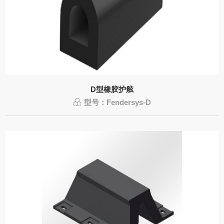
D型橡胶护舷
型号：Fendersys-D