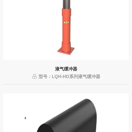
液气缓冲器
型号：LQH-HD系列液气缓冲器