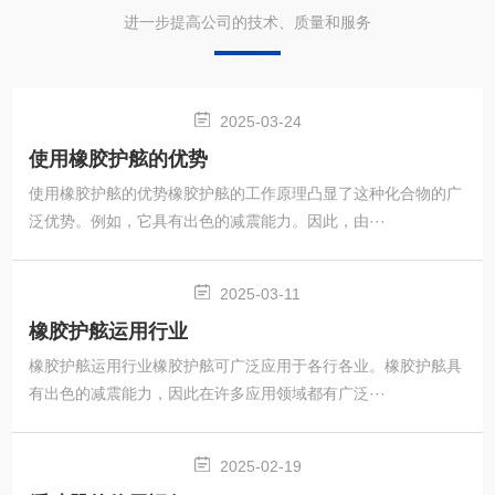
进一步提高公司的技术、质量和服务
2025-03-24
使用橡胶护舷的优势
使用橡胶护舷的优势橡胶护舷的工作原理凸显了这种化合物的广
泛优势。例如，它具有出色的减震能力。因此，由···
2025-03-11
橡胶护舷运用行业
橡胶护舷运用行业橡胶护舷可广泛应用于各行各业。橡胶护舷具
有出色的减震能力，因此在许多应用领域都有广泛···
2025-02-19