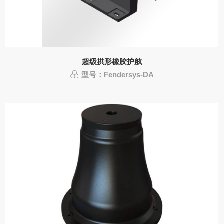
超级拱形橡胶护舷
型号：Fendersys-DA