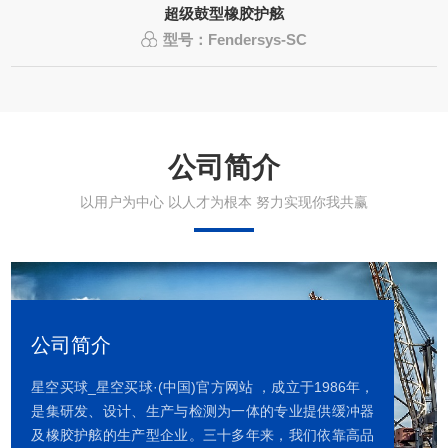
超级鼓型橡胶护舷
型号：Fendersys-SC
公司简介
以用户为中心 以人才为根本 努力实现你我共赢
公司简介
星空买球_星空买球·(中国)官方网站 ，成立于1986年，
是集研发、设计、生产与检测为一体的专业提供缓冲器
及橡胶护舷的生产型企业。三十多年来，我们依靠高品