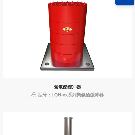
聚氨酯缓冲器
型号：LQH-xx系列聚氨酯缓冲器