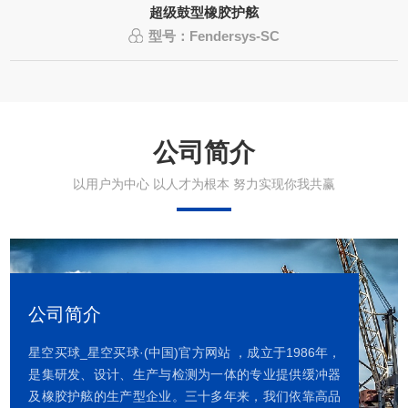
超级鼓型橡胶护舷
型号：Fendersys-SC
公司简介
以用户为中心 以人才为根本 努力实现你我共赢
公司简介
星空买球_星空买球·(中国)官方网站 ，成立于1986年，
是集研发、设计、生产与检测为一体的专业提供缓冲器
及橡胶护舷的生产型企业。三十多年来，我们依靠高品