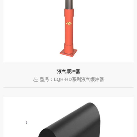
液气缓冲器
型号：LQH-HD系列液气缓冲器