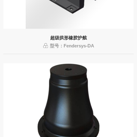
超级拱形橡胶护舷
型号：Fendersys-DA