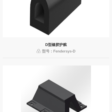
D型橡胶护舷
型号：Fendersys-D