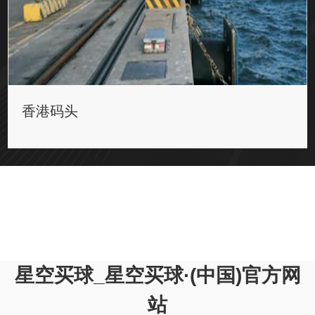
香港码头
星空买球_星空买球·(中国)官方网
站