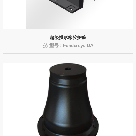
超级拱形橡胶护舷
型号：Fendersys-DA