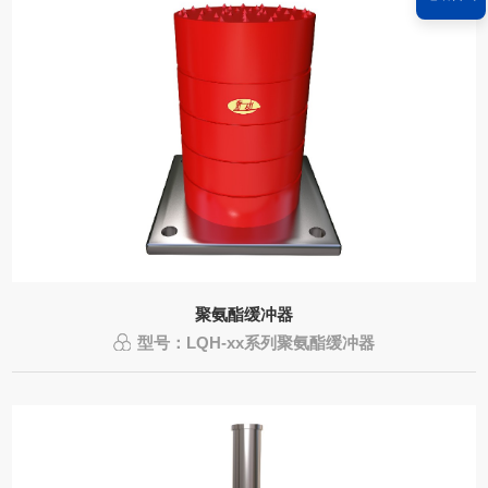
聚氨酯缓冲器
型号：LQH-xx系列聚氨酯缓冲器