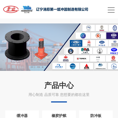
星空买球_星空买球·(中国)官方网站
产品中心
用心制造 品质可靠 您想要的都在这里
缓冲器
橡胶护舷
防冲板