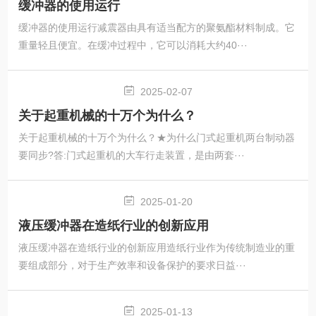
缓冲器的使用运行
缓冲器的使用运行减震器由具有适当配方的聚氨酯材料制成。它
重量轻且便宜。在缓冲过程中，它可以消耗大约40···
2025-02-07
关于起重机械的十万个为什么？
关于起重机械的十万个为什么？★为什么门式起重机两台制动器
要同步?答:门式起重机的大车行走装置，是由两套···
2025-01-20
液压缓冲器在造纸行业的创新应用
液压缓冲器在造纸行业的创新应用造纸行业作为传统制造业的重
要组成部分，对于生产效率和设备保护的要求日益···
2025-01-13