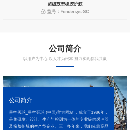
超级鼓型橡胶护舷
型号：Fendersys-SC
公司简介
以用户为中心 以人才为根本 努力实现你我共赢
公司简介
星空买球_星空买球·(中国)官方网站 ，成立于1986年，
是集研发、设计、生产与检测为一体的专业提供缓冲器
及橡胶护舷的生产型企业。三十多年来，我们依靠高品