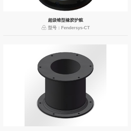
超级锥型橡胶护舷
型号：Fendersys-CT