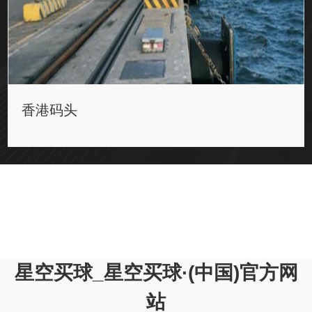
香港码头
星空买球_星空买球·(中国)官方网
站