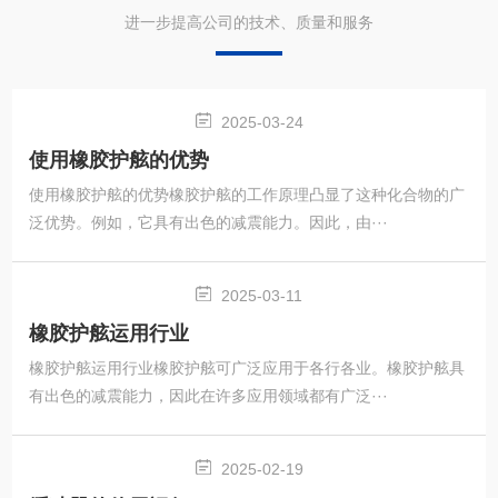
进一步提高公司的技术、质量和服务
2025-03-24
使用橡胶护舷的优势
使用橡胶护舷的优势橡胶护舷的工作原理凸显了这种化合物的广
泛优势。例如，它具有出色的减震能力。因此，由···
2025-03-11
橡胶护舷运用行业
橡胶护舷运用行业橡胶护舷可广泛应用于各行各业。橡胶护舷具
有出色的减震能力，因此在许多应用领域都有广泛···
2025-02-19