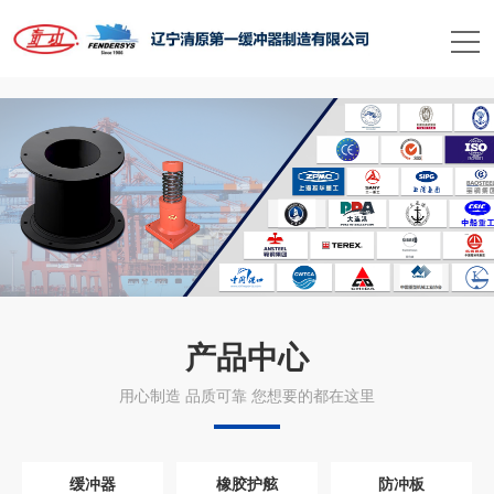
星空买球_星空买球·(中国)官方网站
产品中心
用心制造 品质可靠 您想要的都在这里
缓冲器
橡胶护舷
防冲板